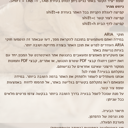
טופס יציר הקשר באתר נגיש ניתן לנווט בעזרת TAB, ו- SHIFT + TAB.
ניווט מהיר
קפיצה לעגלת הקניות בכל האתר בעזרת shift+e
קפיצה לצור קשר shift+c
קפיצה לדף הבית shift+h
חוקי ARIA
במידה ואתם משתמשים בתוכנה להקראת מסך, דעו שבאתר זה הוטמעו חוקי
ARIA העוזרים לפרש את תוכן האתר בצורה מדויקת וטובה יותר.
בעיות נגישות באתר
אנו משקיעים מאמצים ומשאבים בהנגשת אתר האינטרנט של המכון.יחד עם
זאת ייתכן ויתגלו קבצי PDF שטרם הונגשו, או אתרים, קבצי PDF ותמונות
ממקור חיצוני שאיננו אחראים על נגישותם.
נתקלתם בבעיה? ספרו לנו!
אנחנו משתדלים לשמור ולתחזק את האתר ברמה הטובה ביותר. במידה
ומצאתם ו/או נתקלתם בקשיים בגלישה באתר, אל תהססו לדווח באמצעות
טופס
צור קשר
.
על מנת שנוכל לטפל בבעיה בדרך הטובה ביותר בבקשה צרפו פרטים מלאים
ככל שניתן:
תיאור הבעיה.
סוג וגרסה של הדפדפן.
מערכת הפעלה.
סוג הטכנולוגיה המסייעת (במידה והשתמשתם).