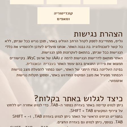
קונדיטוריה
ומאפים
הצהרת נגישות
גליס, מתחייבת לספק לקהל הרחב הגולש באתר, תוכן נגיש ככל שניתן, ללא
כל קשר לטכנולוגיה בה נבנה האתר. אנחנו פועלים לעדכן ולהטמיע את כללי
הנגישות ככל שניתן, בהתאם לעקרונות תקן הנגישות.
האתר מותאם לדרישות הנגישות לרמה 2 (AA) של ארגון W3C. בקישורים
תמצאו את פירוט התנאים בהם עומד האתר
בעברית
ובאנגלית
.
בפינה העליונה בצדו הימני של האתר, ישנו כפתור להפעלת מצב נגישות
הכפתור מפעיל את מצב הפוקוס המודגש באתר, ומתקן תקלות נגישות
אוטומטי.
כיצד לגלוש באתר בקלות?
ניתן לנווט קדימה באתר בעזרת כפתור ה-TAB. כדי לנווט אחורה יש ללחוץ
על צירוף המקשים SHIFT + TAB.
בתפריט הניווט הראשי של האתר ניתן לנווט בעזרת TAB, ו- SHIFT +
TAB. בנוסף, ניתן לנווט גם בעזרת החצים.